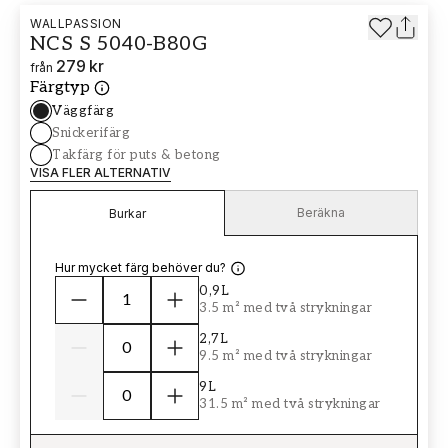
WALLPASSION
NCS S 5040-B80G
279 kr
från
Färgtyp
Väggfärg
Snickerifärg
Takfärg för puts & betong
VISA FLER ALTERNATIV
Beräkna
Burkar
Hur mycket färg behöver du?
0,9L
3.5 m² med två strykningar
2,7L
9.5 m² med två strykningar
9L
31.5 m² med två strykningar