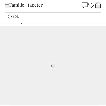
Summer Sale 25%
Sök
Målarfärg
Beställ utifrån NCS
Beställ utifrån NCS
5040-B80G
Loading…