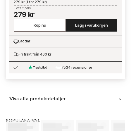
279 kr
(
1 för 279 kr
)
Totalt pris
279 kr
Köp nu
Lägg i varukorgen
Laddar
Loading…
Fri frakt från 400 kr
7534 recensioner
Visa alla produktdetaljer
Produktdetaljer
POPULÄRA VAL
SKU
VARUMÄRKE