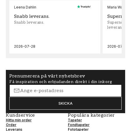
Leena Dahlin
Maria Wadenh
Snabb leverans.
Supernöjd!
Snabb leverans.
Supernöjd!!!
leveran, supe
2026-07-28
2026-07-22
Prenumerera på vårt nyhetsbrev
Få inspiration och erbjudanden direkt i din inkorg
SKICKA
Kundservice
Populära kategorier
Hitta min order
Tapeter
Order
Fondtapeter
Leverans
Fototapeter