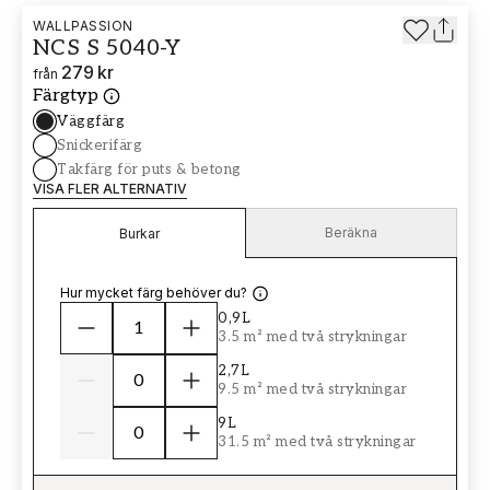
WALLPASSION
NCS S 5040-Y
279 kr
från
Färgtyp
Väggfärg
Snickerifärg
Takfärg för puts & betong
VISA FLER ALTERNATIV
Beräkna
Burkar
Hur mycket färg behöver du?
0,9L
3.5 m² med två strykningar
2,7L
9.5 m² med två strykningar
9L
31.5 m² med två strykningar