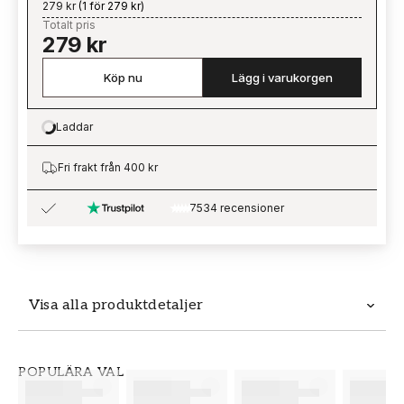
279 kr
(
1 för 279 kr
)
Totalt pris
279 kr
Köp nu
Lägg i varukorgen
Laddar
Loading…
Fri frakt från 400 kr
7534 recensioner
Visa alla produktdetaljer
Produktdetaljer
POPULÄRA VAL
SKU
VARUMÄRKE