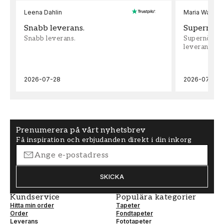
Leena Dahlin
Maria Wadenh
Snabb leverans.
Supernöjd!
Snabb leverans.
Supernöjd!!!
leveran, supe
2026-07-28
2026-07-22
Prenumerera på vårt nyhetsbrev
Få inspiration och erbjudanden direkt i din inkorg
SKICKA
Kundservice
Populära kategorier
Hitta min order
Tapeter
Order
Fondtapeter
Leverans
Fototapeter