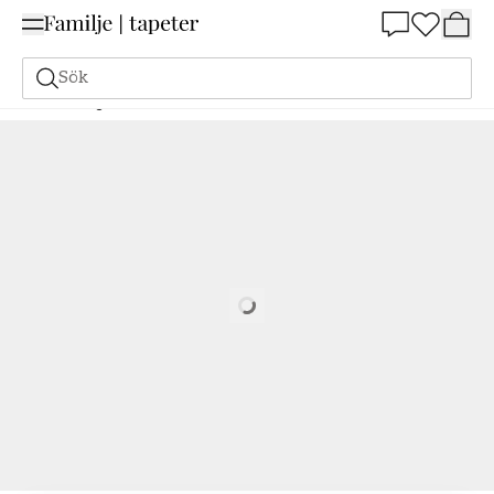
Summer Sale 25%
Sök
Målarfärg
Beställ utifrån NCS
Beställ utifrån NCS
5040-Y
Loading…