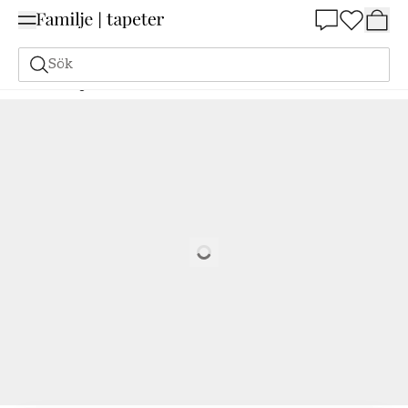
Summer Sale 25%
Sök
Målarfärg
Beställ utifrån NCS
Beställ utifrån NCS
5540-B90G
Loading…