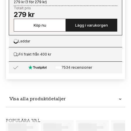
279 kr
(
1 för 279 kr
)
Totalt pris
279 kr
Köp nu
Lägg i varukorgen
Laddar
Loading…
Fri frakt från 400 kr
7534 recensioner
Visa alla produktdetaljer
Produktdetaljer
POPULÄRA VAL
SKU
VARUMÄRKE