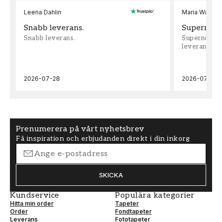
Leena Dahlin
Maria Wadenh
Snabb leverans.
Supernöjd!
Snabb leverans.
Supernöjd!!!
leveran, supe
2026-07-28
2026-07-22
Prenumerera på vårt nyhetsbrev
Få inspiration och erbjudanden direkt i din inkorg
SKICKA
Kundservice
Populära kategorier
Hitta min order
Tapeter
Order
Fondtapeter
Leverans
Fototapeter