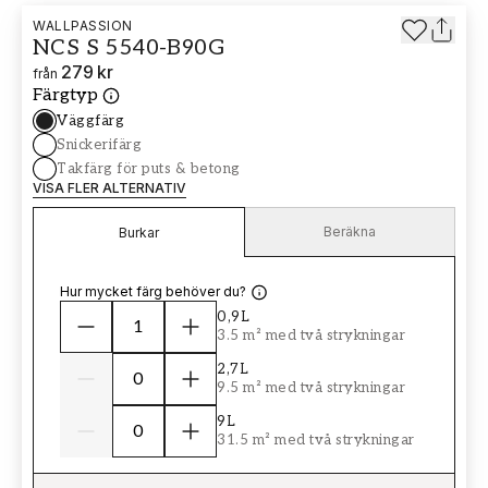
WALLPASSION
NCS S 5540-B90G
279 kr
från
Färgtyp
Väggfärg
Snickerifärg
Takfärg för puts & betong
VISA FLER ALTERNATIV
Beräkna
Burkar
Hur mycket färg behöver du?
0,9L
3.5 m² med två strykningar
2,7L
9.5 m² med två strykningar
9L
31.5 m² med två strykningar