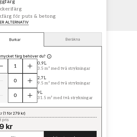
ggfärg
ckerifärg
färg för puts & betong
LER ALTERNATIV
Beräkna
Burkar
 mycket färg behöver du?
0,9L
3.5 m² med två strykningar
2,7L
9.5 m² med två strykningar
9L
31.5 m² med två strykningar
kr
(
1 för 279 kr
)
t pris
9 kr