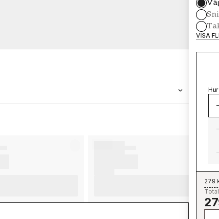
Vä
Sni
Tak
VISA F
Hur
VARUMÄRKE
Wallpassion
279 
Total
27