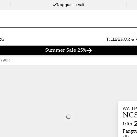
Noggrant utvalt
ng…
RG
TILLBEHÖR &
Summer Sale 25%
-Y90R
WALLP
NCS
Loading…
från
Färgt