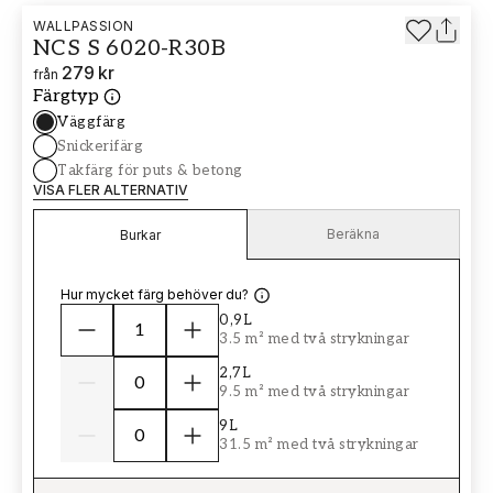
WALLPASSION
NCS S 6020-R30B
279 kr
från
Färgtyp
Väggfärg
Snickerifärg
Takfärg för puts & betong
VISA FLER ALTERNATIV
Beräkna
Burkar
Hur mycket färg behöver du?
0,9L
3.5 m² med två strykningar
2,7L
9.5 m² med två strykningar
9L
31.5 m² med två strykningar