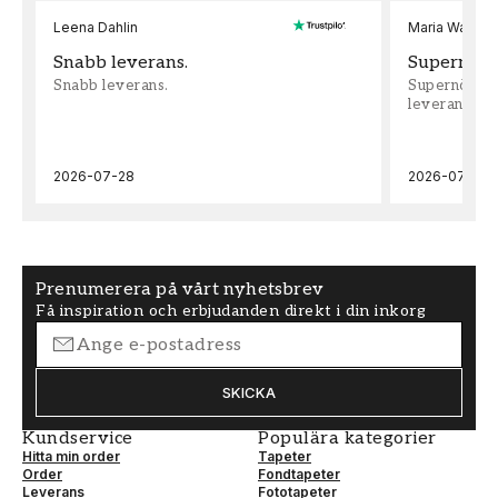
Leena Dahlin
Maria Wadenh
Snabb leverans.
Supernöjd!
Snabb leverans.
Supernöjd!!!
leveran, supe
2026-07-28
2026-07-22
Prenumerera på vårt nyhetsbrev
Få inspiration och erbjudanden direkt i din inkorg
SKICKA
Kundservice
Populära kategorier
Hitta min order
Tapeter
Order
Fondtapeter
Leverans
Fototapeter