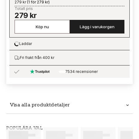
279 kr
(
1 för 279 kr
)
Totalt pris
279 kr
Köp nu
Lägg i varukorgen
Laddar
Loading…
Fri frakt från 400 kr
7534 recensioner
Visa alla produktdetaljer
Produktdetaljer
POPULÄRA VAL
SKU
VARUMÄRKE