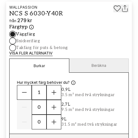
WALLPASSION
NCS S 6030-Y40R
279 kr
från
Färgtyp
Väggfärg
Snickerifärg
Takfärg för puts & betong
VISA FLER ALTERNATIV
Beräkna
Burkar
Hur mycket färg behöver du?
0,9L
3.5 m² med två strykningar
2,7L
9.5 m² med två strykningar
9L
31.5 m² med två strykningar