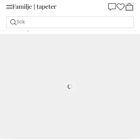
Summer Sale 25%
Sök
Målarfärg
Beställ utifrån NCS
Beställ utifrån NCS
6030-Y40R
Loading…