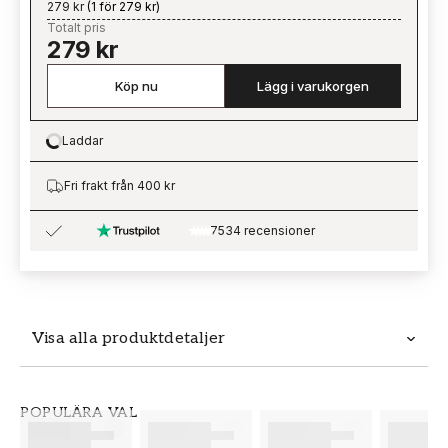
279 kr
(
1 för 279 kr
)
Totalt pris
279 kr
Köp nu
Lägg i varukorgen
Laddar
Loading…
Fri frakt från 400 kr
7534 recensioner
Visa alla produktdetaljer
Produktdetaljer
POPULÄRA VAL
SKU
VARUMÄRKE