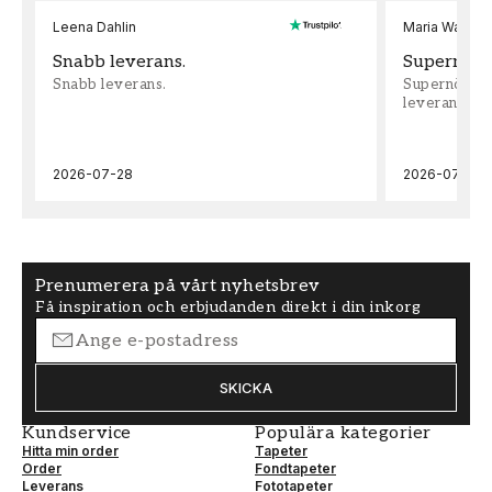
Leena Dahlin
Maria Wadenh
Snabb leverans.
Supernöjd!
Snabb leverans.
Supernöjd!!!
leveran, supe
2026-07-28
2026-07-22
Prenumerera på vårt nyhetsbrev
Få inspiration och erbjudanden direkt i din inkorg
SKICKA
Kundservice
Populära kategorier
Hitta min order
Tapeter
Order
Fondtapeter
Leverans
Fototapeter