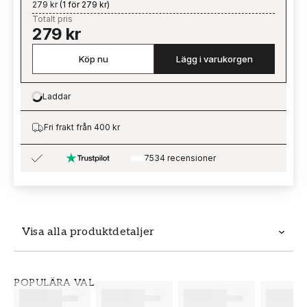
279 kr
(
1 för 279 kr
)
Totalt pris
279 kr
Köp nu
Lägg i varukorgen
Laddar
Loading…
Fri frakt från 400 kr
7534 recensioner
Visa alla produktdetaljer
Produktdetaljer
POPULÄRA VAL
SKU
VARUMÄRKE