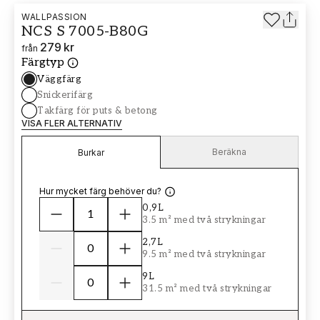
WALLPASSION
NCS S 7005-B80G
279 kr
från
Färgtyp
Väggfärg
Snickerifärg
Takfärg för puts & betong
VISA FLER ALTERNATIV
Beräkna
Burkar
Hur mycket färg behöver du?
0,9L
3.5 m² med två strykningar
2,7L
9.5 m² med två strykningar
9L
31.5 m² med två strykningar