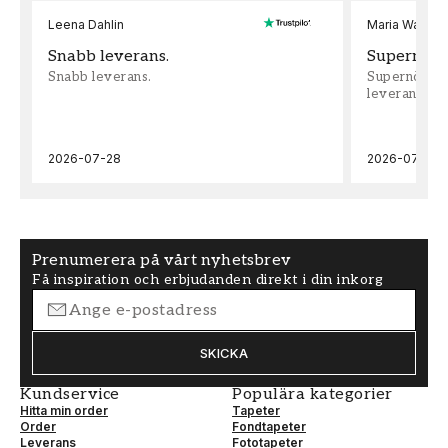
Leena Dahlin
Maria Wadenh
Snabb leverans.
Supernöjd!
Snabb leverans.
Supernöjd!!!
leveran, supe
2026-07-28
2026-07-22
Prenumerera på vårt nyhetsbrev
Få inspiration och erbjudanden direkt i din inkorg
SKICKA
Kundservice
Populära kategorier
Hitta min order
Tapeter
Order
Fondtapeter
Leverans
Fototapeter