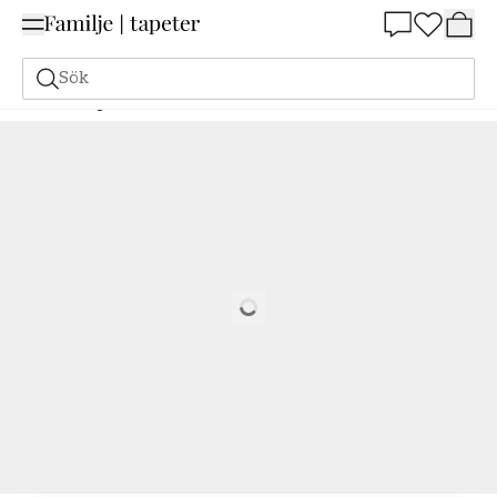
Summer Sale 25%
Sök
Målarfärg
Beställ utifrån NCS
Beställ utifrån NCS
7005-B80G
Loading…