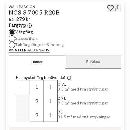
WALLPASSION
NCS S 7005-R20B
279 kr
från
Färgtyp
Väggfärg
Snickerifärg
Takfärg för puts & betong
VISA FLER ALTERNATIV
Beräkna
Burkar
Hur mycket färg behöver du?
0,9L
3.5 m² med två strykningar
2,7L
9.5 m² med två strykningar
9L
31.5 m² med två strykningar