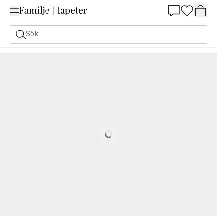
Summer Sale 25%
Sök
Målarfärg
Beställ utifrån NCS
Beställ utifrån NCS
7005-R20B
Loading…