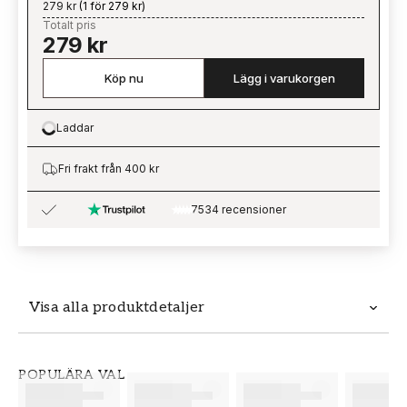
279 kr
(
1 för 279 kr
)
Totalt pris
279 kr
Köp nu
Lägg i varukorgen
Laddar
Loading…
Fri frakt från 400 kr
7534 recensioner
Visa alla produktdetaljer
Produktdetaljer
POPULÄRA VAL
SKU
VARUMÄRKE