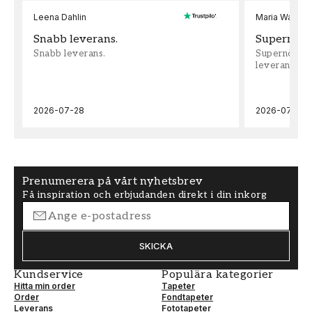
Leena Dahlin
Maria Wadenh
Snabb leverans.
Supernöjd!
Snabb leverans.
Supernöjd!!!
leveran, supe
2026-07-28
2026-07-22
Prenumerera på vårt nyhetsbrev
Få inspiration och erbjudanden direkt i din inkorg
SKICKA
Kundservice
Populära kategorier
Hitta min order
Tapeter
Order
Fondtapeter
Leverans
Fototapeter