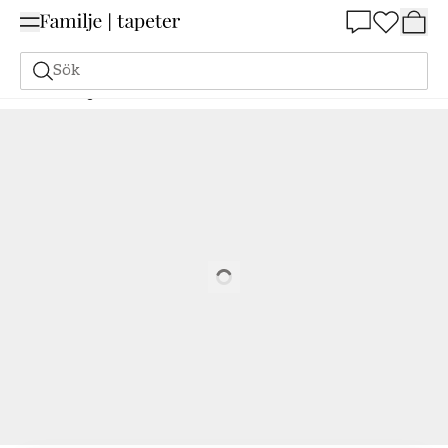
Summer Sale 25%
Sök
Målarfärg
Beställ utifrån NCS
Beställ utifrån NCS
7020-B50G
Loading…