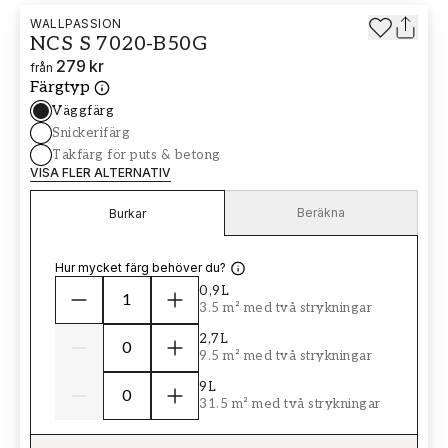
WALLPASSION
NCS S 7020-B50G
279 kr
från
Färgtyp
Väggfärg
Snickerifärg
Takfärg för puts & betong
VISA FLER ALTERNATIV
Beräkna
Burkar
Hur mycket färg behöver du?
0,9L
3.5 m² med två strykningar
2,7L
9.5 m² med två strykningar
9L
31.5 m² med två strykningar