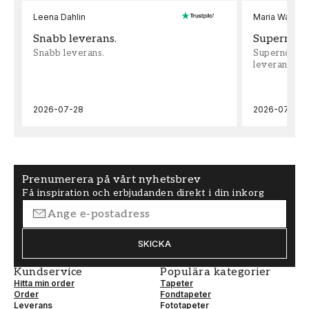
Leena Dahlin
Maria Wadenh
Snabb leverans.
Supernöjd!
Snabb leverans.
Supernöjd!!!
leveran, supe
2026-07-28
2026-07-22
Prenumerera på vårt nyhetsbrev
Få inspiration och erbjudanden direkt i din inkorg
SKICKA
Kundservice
Populära kategorier
Hitta min order
Tapeter
Order
Fondtapeter
Leverans
Fototapeter