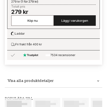
279 kr
(
1 för 279 kr
)
Totalt pris
279 kr
Köp nu
Lägg i varukorgen
Laddar
Loading…
Fri frakt från 400 kr
7534 recensioner
Visa alla produktdetaljer
Produktdetaljer
POPULÄRA VAL
SKU
VARUMÄRKE