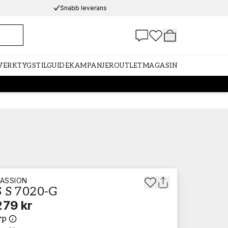
Snabb leverans
 VERKTYG
STILGUIDE
KAMPANJER
OUTLET
MAGASIN
ASSION
 S 7020-G
279 kr
yp