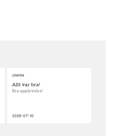
cliente
Ann
Allt var bra!
Sn
Bra upplevelse!
Sna
och
2026-07-10
202