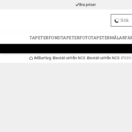
Bra priser
Loadi
TAPETER
FONDTAPETER
FOTOTAPETER
MÅLARFÄ
Målarfärg
Beställ utifrån NCS
Beställ utifrån NCS
7020