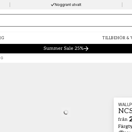
Noggrant utvalt
ng…
RG
TILLBEHÖR &
Summer Sale 25%
-G
WALLP
NCS
Loading…
från
Färgt