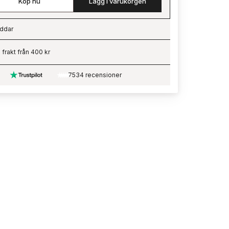
Köp nu
Lägg i varukorgen
ddar
ading…
i frakt från 400 kr
7534 recensioner