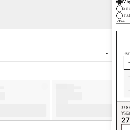
Vä
Sni
Tak
VISA F
Hur
VARUMÄRKE
Wallpassion
279 
Total
27