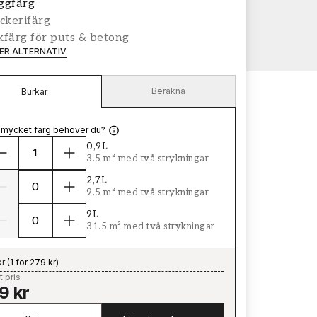
ggfärg
ckerifärg
färg för puts & betong
LER ALTERNATIV
Beräkna
Burkar
 mycket färg behöver du?
0,9L
3.5 m² med två strykningar
2,7L
9.5 m² med två strykningar
9L
31.5 m² med två strykningar
kr
(
1 för 279 kr
)
t pris
9 kr