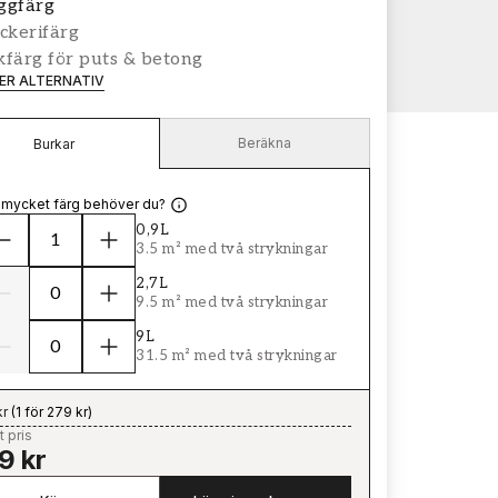
ggfärg
ckerifärg
färg för puts & betong
LER ALTERNATIV
Beräkna
Burkar
 mycket färg behöver du?
0,9L
3.5 m² med två strykningar
2,7L
9.5 m² med två strykningar
9L
31.5 m² med två strykningar
kr
(
1 för 279 kr
)
t pris
9 kr