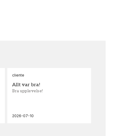
cliente
Ann
Allt var bra!
Sn
Bra upplevelse!
Sna
och
2026-07-10
202