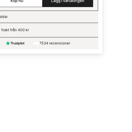
Köp nu
Lägg i varukorgen
ddar
ading…
i frakt från 400 kr
7534 recensioner