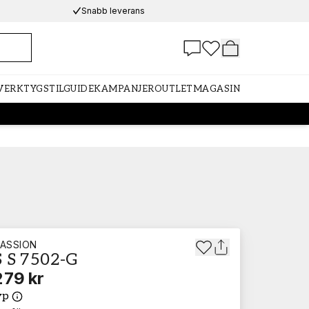
Snabb leverans
 VERKTYG
STILGUIDE
KAMPANJER
OUTLET
MAGASIN
ASSION
 S 7502-G
279 kr
yp