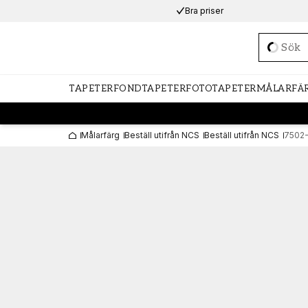
Bra priser
Loadi
TAPETER
FONDTAPETER
FOTOTAPETER
MÅLARFÄ
Målarfärg
Beställ utifrån NCS
Beställ utifrån NCS
7502