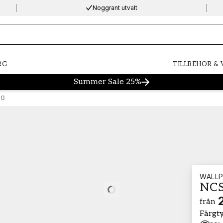
Noggrant utvalt
ng…
RG
TILLBEHÖR &
Summer Sale 25%
-G
WALLP
NCS
Loading…
från
Färgt