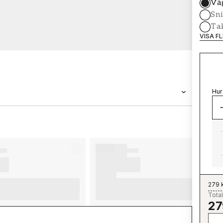
Vä
Sni
Tak
VISA F
Hur
VARUMÄRKE
Wallpassion
279 
Total
27