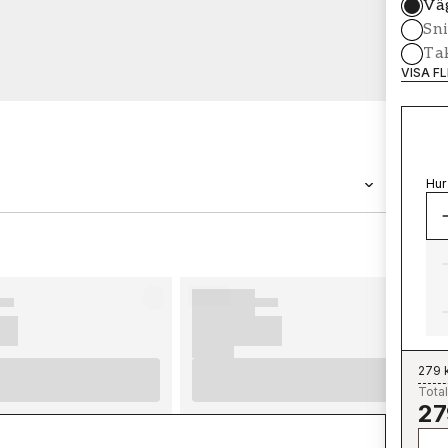
Vä
Sni
Tak
VISA F
Hur
VARUMÄRKE
Wallpassion
279 
Total
27