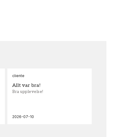
cliente
Ann
Allt var bra!
Sn
Bra upplevelse!
Sna
och
2026-07-10
202