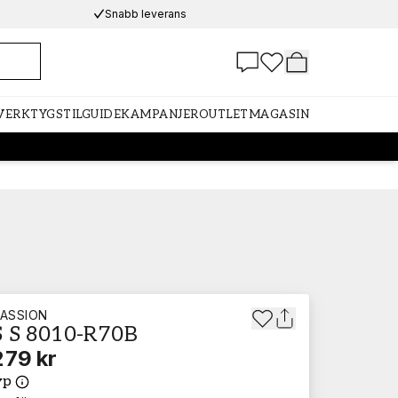
Snabb leverans
 VERKTYG
STILGUIDE
KAMPANJER
OUTLET
MAGASIN
ASSION
 S 8010-R70B
279 kr
yp