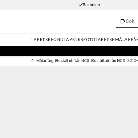
Bra priser
Loadi
TAPETER
FONDTAPETER
FOTOTAPETER
MÅLARFÄ
Målarfärg
Beställ utifrån NCS
Beställ utifrån NCS
8010