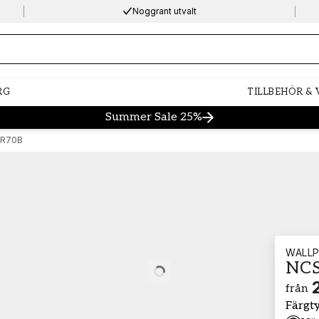
Noggrant utvalt
ng…
RG
TILLBEHÖR &
Summer Sale 25%
-R70B
WALLP
NCS
Loading…
från
Färgt