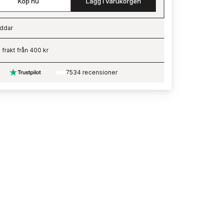
Köp nu
Lägg i varukorgen
ddar
ading…
i frakt från 400 kr
7534 recensioner