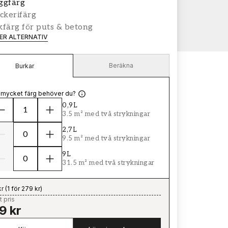
ggfärg
ckerifärg
färg för puts & betong
LER ALTERNATIV
Beräkna
Burkar
 mycket färg behöver du?
0,9L
3.5 m² med två strykningar
2,7L
9.5 m² med två strykningar
9L
31.5 m² med två strykningar
kr
(
1 för 279 kr
)
t pris
9 kr