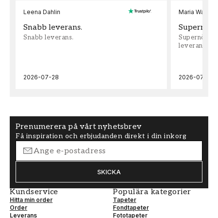
Leena Dahlin
Maria Wadenh
Snabb leverans.
Supernöjd!
Snabb leverans.
Supernöjd!!!
leveran, supe
2026-07-28
2026-07-22
Prenumerera på vårt nyhetsbrev
Få inspiration och erbjudanden direkt i din inkorg
SKICKA
Kundservice
Populära kategorier
Hitta min order
Tapeter
Order
Fondtapeter
Leverans
Fototapeter