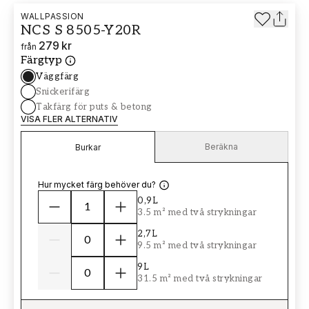
WALLPASSION
NCS S 8505-Y20R
279 kr
från
Färgtyp
Väggfärg
Snickerifärg
Takfärg för puts & betong
VISA FLER ALTERNATIV
Beräkna
Burkar
Hur mycket färg behöver du?
0,9L
3.5 m² med två strykningar
2,7L
9.5 m² med två strykningar
9L
31.5 m² med två strykningar