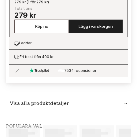
279 kr
(
1 för 279 kr
)
Totalt pris
279 kr
Köp nu
Lägg i varukorgen
Laddar
Loading…
Fri frakt från 400 kr
7534 recensioner
Visa alla produktdetaljer
Produktdetaljer
POPULÄRA VAL
SKU
VARUMÄRKE