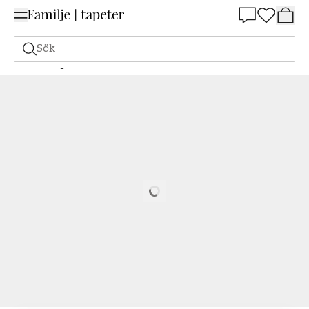
Summer Sale 25%
Sök
Målarfärg
Beställ utifrån NCS
Beställ utifrån NCS
8505-Y20R
Loading…