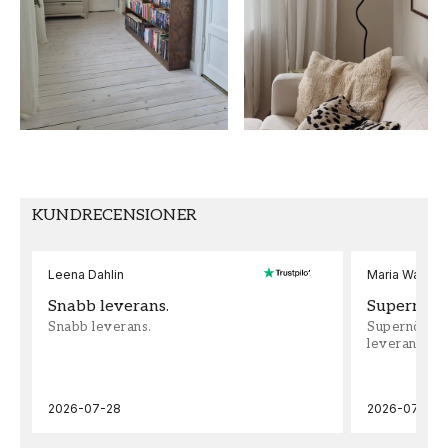
Linen
Grå
TAPETTYP
MÖNSTERPASSNING
Non-Woven
Fri passning
KUNDRECENSIONER
Leena Dahlin
Maria Wadenh
Snabb leverans.
Supernöjd!
Snabb leverans.
Supernöjd!!!
leveran, supe
2026-07-28
2026-07-22