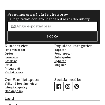
Prenumerera på vårt nyhetsbrev
Få inspiration och erbjudanden direkt i din inkorg
SKICKA
Kundservice
Populära kategorier
Hitta min order
Tapeter
Order
Fondtapeter
Leverans
Fototapeter
Betalning
Nyheter
Retur
Magasin
Prisgaranti
Kontakta oss
Om Familjetapeter
Sociala medier
Villkor & bestämmelser
Integritetspolicy
Cookiepolicy
Land