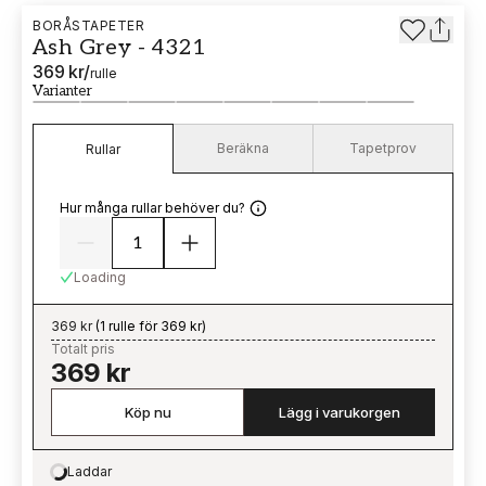
BORÅSTAPETER
Ash Grey - 4321
369 kr
/
rulle
Varianter
Beräkna
Tapetprov
Rullar
Hur många rullar behöver du?
Loading
369 kr
(
1 rulle för 369 kr
)
Totalt pris
369 kr
Köp nu
Lägg i varukorgen
Laddar
Loading…