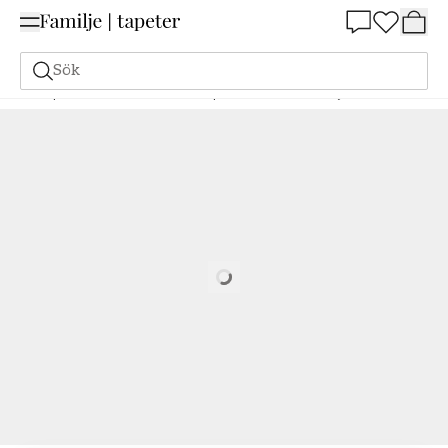
Summer Sale 25%
Sök
Tapeter
Varumärken
Boråstapeter
Linen
Ash Grey - 4321
Loading…