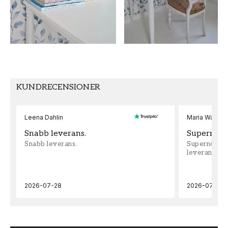
TAPETTYP
MÖNSTERPASSNING
Non-Woven
Fri passning
KUNDRECENSIONER
Leena Dahlin
Maria Wadenh
Snabb leverans.
Supernöjd!
Snabb leverans.
Supernöjd!!!
leveran, supe
2026-07-28
2026-07-22