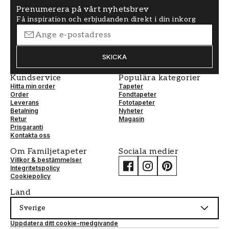
Prenumerera på vårt nyhetsbrev
Få inspiration och erbjudanden direkt i din inkorg
SKICKA
Kundservice
Populära kategorier
Hitta min order
Tapeter
Order
Fondtapeter
Leverans
Fototapeter
Betalning
Nyheter
Retur
Magasin
Prisgaranti
Kontakta oss
Om Familjetapeter
Sociala medier
Villkor & bestämmelser
Integritetspolicy
Cookiepolicy
Land
Sverige
Uppdatera ditt cookie-medgivande