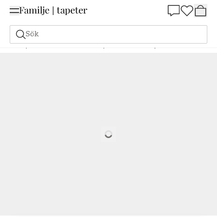
Summer Sale 25%
Sök
Tapeter
Varumärken
Boråstapeter
Linen
Dusty Denim - 4330
Loading…