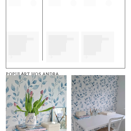
tänka på innan du börjar tapetsera och vilka
eventuella förberedelser du behöver
genomföra innan du påbörjar din tapetsering.
Vi önskar dig mycket nöje och glädje med dina
nya tapeter från Boråstapeter.
Produktdetaljer
SKU
VARUMÄRKE
FT0525-4330
Boråstapeter
POPULÄRT HOS ANDRA
STIL
BREDD (m)
Svenska, Modern
0,53
HÖJD (m)
MÖNSTER
10,05
Enfärgad
KOLLEKTION
FÄRG
Linen
Blå