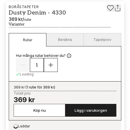
BORÅSTAPETER
Dusty Denim - 4330
369 kr
/
rulle
Varianter
Beräkna
Tapetprov
Rullar
Hur många rullar behöver du?
Loading
369 kr
(
1 rulle för 369 kr
)
Totalt pris
369 kr
Köp nu
Lägg i varukorgen
Laddar
Loading…