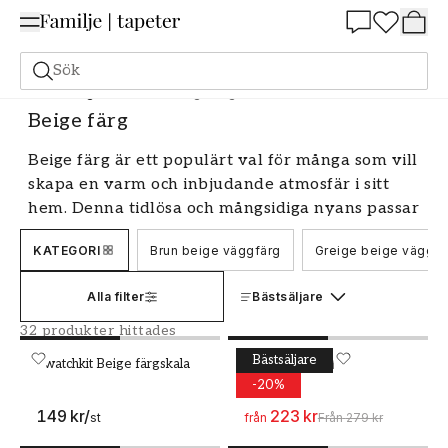
Summer Sale 25%
Sök
Målarfärg
Alla Kulörer
Beige färg
Beige färg
Beige färg är ett populärt val för många som vill
skapa en varm och inbjudande atmosfär i sitt
hem. Denna tidlösa och mångsidiga nyans passar
i de flesta rum och kan kombineras med en
KATEGORI
Brun beige väggfärg
Greige beige väggfä
mängd olika färger och stilar. Hos oss hittar du
ett brett utbud av högkvalitativa beige färger
Alla filter
Bästsäljare
som kan hjälpa dig att förverkliga dina
inredningsmål, oavsett om du föredrar en
32 produkter hittades
klassisk eller modern look.
Bästsäljare
Swatchkit Beige färgskala
Swatchkit Beige färgskala
Målarfärg - Kulör W3 Vid
WALLPASSION
Videung
-
20
%
Beige färg - en mångsidig och tidlös
nyans
149 kr
/
223 kr
st
från
Från
279 kr