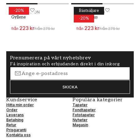
-
20
%
Bästsäljare
Målarfärg - Kulör W170 Gyllene
WALLPASSION
Målarfärg - Kulör W173 S
WALLPASSION
Gyllene
Sommarljus
-
20
%
223 kr
223 kr
från
Från
279 kr
från
Från
279 kr
Prenumerera på vårt nyhetsbrev
Få inspiration och erbjudanden direkt i din inkorg
SKICKA
Kundservice
Populära kategorier
Hitta min order
Tapeter
Order
Fondtapeter
Leverans
Fototapeter
Betalning
Nyheter
Retur
Magasin
Prisgaranti
Kontakta oss