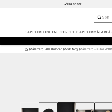
Bra priser
Loadi
TAPETER
FONDTAPETER
FOTOTAPETER
MÅLARFÄ
Målarfärg
Alla Kulörer
Mörk färg
Målarfärg - Kulör W10