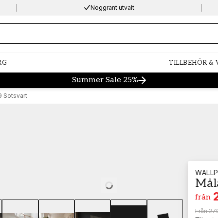
Noggrant utvalt
ng…
RG
TILLBEHÖR &
Summer Sale 25%
9 Sotsvart
WALLP
Måla
Loading…
från
Från
279