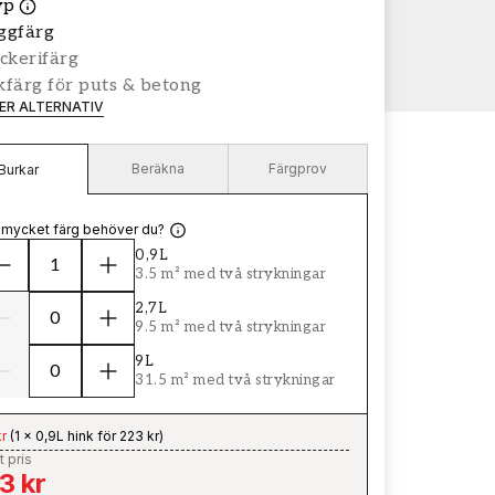
yp
ggfärg
ckerifärg
färg för puts & betong
LER ALTERNATIV
Beräkna
Färgprov
Burkar
 mycket färg behöver du?
0,9L
3.5 m² med två strykningar
2,7L
9.5 m² med två strykningar
9L
31.5 m² med två strykningar
r
(
1 x 0,9L hink för 223 kr
)
t pris
3 kr