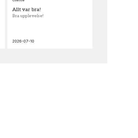
Allt var bra!
Sn
Bra upplevelse!
Sna
och
2026-07-10
202