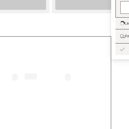
FÄRG
9 kr
Svart
 kr
 kr
La
Lo
9 kr
Fr
vart (9.0L)
:
1 975 kr
849 kr
art (2.7L)
:
1 295 kr
75 kr
vart (0.68L)
:
395 kr
49 kr
9 kr
 kr