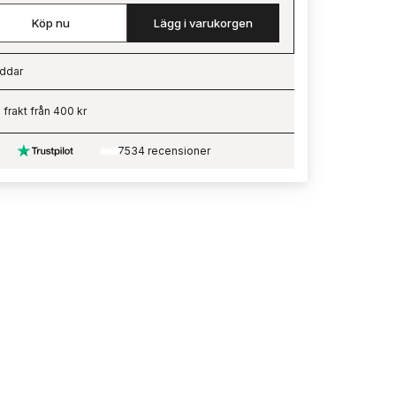
Köp nu
Lägg i varukorgen
ddar
ading…
i frakt från 400 kr
7534 recensioner