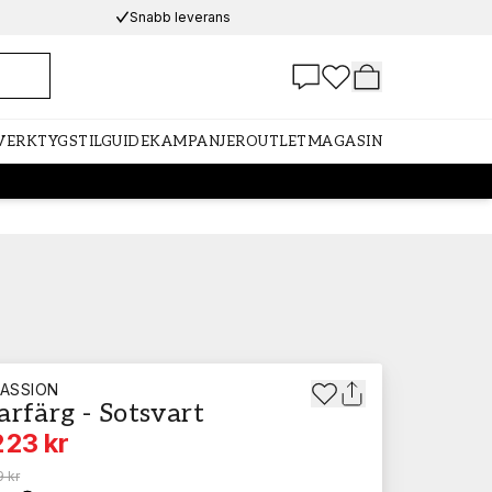
Snabb leverans
 VERKTYG
STILGUIDE
KAMPANJER
OUTLET
MAGASIN
ASSION
rfärg - Sotsvart
223 kr
 kr