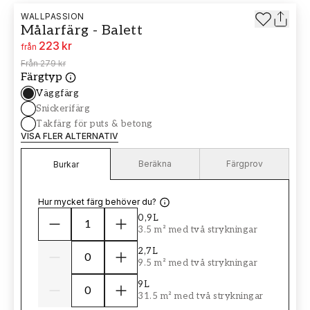
WALLPASSION
Målarfärg - Balett
223 kr
från
Från
279 kr
Färgtyp
Väggfärg
Snickerifärg
Takfärg för puts & betong
VISA FLER ALTERNATIV
Beräkna
Färgprov
Burkar
Hur mycket färg behöver du?
0,9L
3.5 m² med två strykningar
2,7L
9.5 m² med två strykningar
9L
31.5 m² med två strykningar