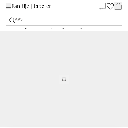
Summer Sale 25%
Sök
Målarfärg
Alla Kulörer
Ljus färg
Målarfärg - Kulör W6 Balett
Loading…