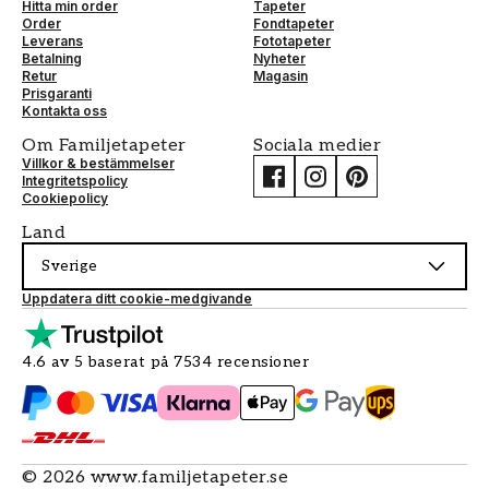
Hitta min order
Tapeter
Order
Fondtapeter
Leverans
Fototapeter
Betalning
Nyheter
Retur
Magasin
Prisgaranti
Kontakta oss
Om Familjetapeter
Sociala medier
Villkor & bestämmelser
Integritetspolicy
Cookiepolicy
Land
Sverige
Uppdatera ditt cookie-medgivande
4.6 av 5 baserat på 7534 recensioner
©
2026
www.familjetapeter.se