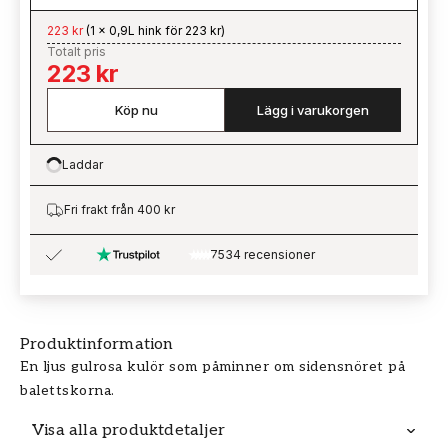
223 kr
(
1 x 0,9L hink för 223 kr
)
Totalt pris
223 kr
Köp nu
Lägg i varukorgen
Laddar
Loading…
Fri frakt från 400 kr
7534 recensioner
Produktinformation
En ljus gulrosa kulör som påminner om sidensnöret på
balettskorna.
Visa alla produktdetaljer