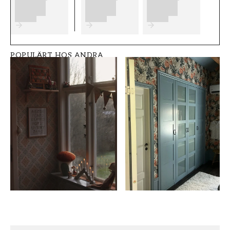
Bruten färg för gips- och betongtak - W6 Balett (2.7L)
:
695 kr
Snickerifärg - Inomhus W6 Balett (0.68L)
:
395 kr
Golvfärg - Inomhus - W6 Balett (9.0L)
:
2 849 kr
POPULÄRT HOS ANDRA
Trappfärg - Inomhus - W6 Balett (0.9L)
:
359 kr
Bruten snickerifärg för takträpanel - W6 Balett (0.68L)
:
395 kr
Väggfärg - Inomhus - W6 Balett (2.7L)
:
695 kr
Golvfärg - Inomhus - W6 Balett (2.7L)
:
949 kr