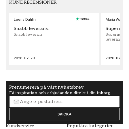
KUNDRECENSIONER
Leena Dahlin
Maria Wadenh
Snabb leverans.
Supernöjd!
Snabb leverans.
Supernöjd!!!
leveran, supe
2026-07-28
2026-07-22
Prenumerera på vårt nyhetsbrev
Få inspiration och erbjudanden direkt i din inkorg
SKICKA
Kundservice
Populära kategorier