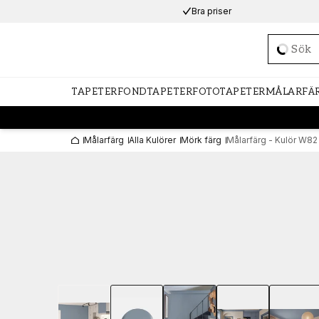
Bra priser
Loadi
TAPETER
FONDTAPETER
FOTOTAPETER
MÅLARFÄ
Målarfärg
Alla Kulörer
Mörk färg
Målarfärg - Kulör W8