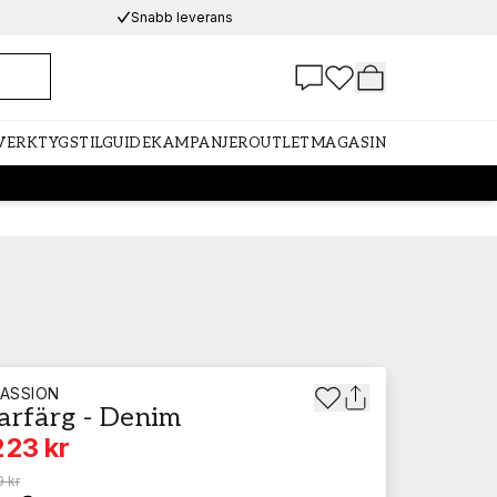
Snabb leverans
 VERKTYG
STILGUIDE
KAMPANJER
OUTLET
MAGASIN
ASSION
arfärg - Denim
223 kr
 kr