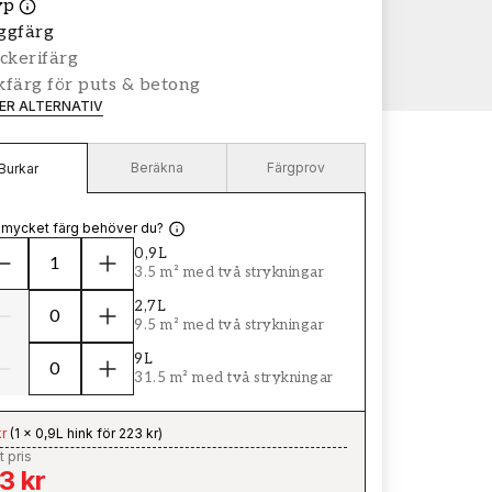
yp
ggfärg
ckerifärg
färg för puts & betong
LER ALTERNATIV
Beräkna
Färgprov
Burkar
 mycket färg behöver du?
0,9L
3.5 m² med två strykningar
2,7L
9.5 m² med två strykningar
9L
31.5 m² med två strykningar
r
(
1 x 0,9L hink för 223 kr
)
t pris
3 kr