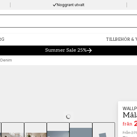
Noggrant utvalt
ng…
RG
TILLBEHÖR &
Summer Sale 25%
2 Denim
WALLP
Mål
Loading…
från
Från
279