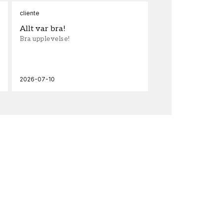
cliente
Ann
Allt var bra!
Sn
Bra upplevelse!
Sna
och
2026-07-10
202