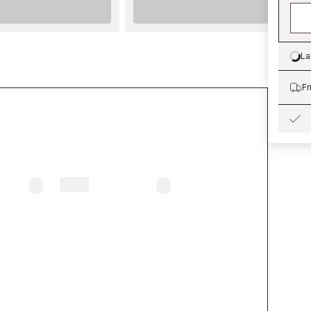
FÄRG
 kr
Blå
m (2.7L)
:
695 kr
r
La
Lo
m (0.9L)
:
279 kr
Fr
r
r
 kr
m (9.0L)
:
1 975 kr
 (2.7L)
:
1 295 kr
 (0.68L)
:
395 kr
kr