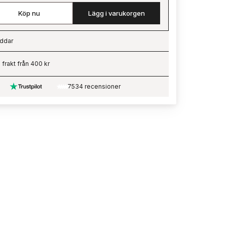
Köp nu
Lägg i varukorgen
ddar
ading…
i frakt från 400 kr
7534 recensioner