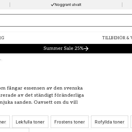
Noggrant utvalt
ng…
RG
TILLBEHÖR &
Summer Sale 25%
r
som fångar essensen av den svenska
irerade av det ständigt föränderliga
mjuka sanden. Oavsett om du vill
ller en livfull och energisk
att erbjuda. Låt oss utforska denna
ner
Lekfulla toner
Frostens toner
Rofyllda toner
an transformera ditt hem.