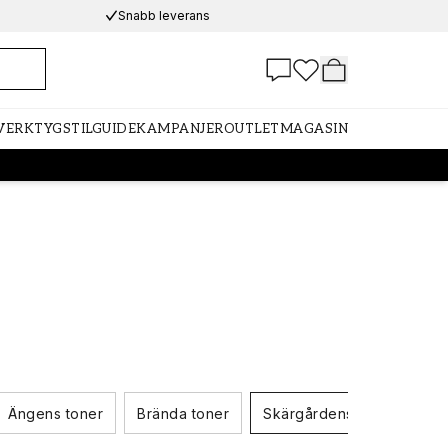
Snabb leverans
 VERKTYG
STILGUIDE
KAMPANJER
OUTLET
MAGASIN
Ängens toner
Brända toner
Skärgårdens toner
Lj