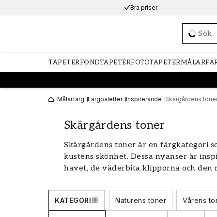
Bra priser
Loadi
TAPETER
FONDTAPETER
FOTOTAPETER
MÅLARFÄ
Målarfärg
Färgpaletter
Inspirerande
Skärgårdens tone
Skärgårdens toner
Skärgårdens toner är en färgkategori 
kustens skönhet. Dessa nyanser är insp
havet, de väderbita klipporna och den 
skapa en lugn och avslappnad atmosfär e
stämning, har Skärgårdens toner något 
KATEGORI
Naturens toner
Vårens to
fantastiska färgpalett och se hur den k