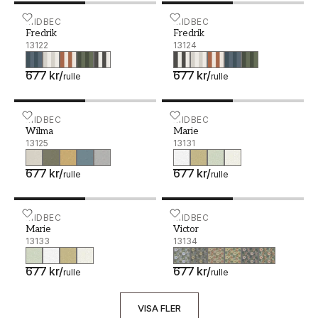
Fredrik - 13122
MIDBEC
Fredrik - 13124
MIDBEC
Fredrik
Fredrik
13122
13124
677 kr
/
677 kr
/
rulle
rulle
Wilma - 13125
MIDBEC
Marie - 13131
MIDBEC
Wilma
Marie
13125
13131
677 kr
/
677 kr
/
rulle
rulle
Marie - 13133
MIDBEC
Victor - 13134
MIDBEC
Marie
Victor
13133
13134
677 kr
/
677 kr
/
rulle
rulle
VISA FLER