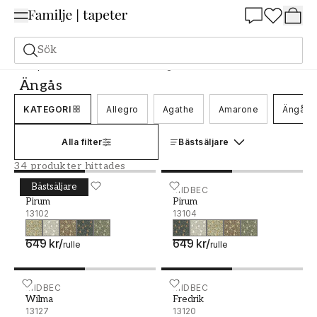
Summer Sale 25%
Sök
Tapeter
Varumärken
Midbec
Ängås
Ängås
KATEGORI
Allegro
Agathe
Amarone
Ängås
Alla filter
Bästsäljare
34 produkter hittades
Bästsäljare
Pirum - 13102
MIDBEC
Pirum - 13104
MIDBEC
Pirum
Pirum
13102
13104
649 kr
/
649 kr
/
rulle
rulle
Wilma - 13127
MIDBEC
Fredrik - 13120
MIDBEC
Wilma
Fredrik
13127
13120