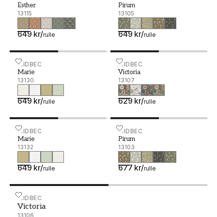
Esther
Pirum
13115
13105
649 kr
/
649 kr
/
rulle
rulle
Marie - 13130
MIDBEC
Victoria - 13107
MIDBEC
Marie
Victoria
13130
13107
649 kr
/
629 kr
/
rulle
rulle
Marie - 13132
MIDBEC
Pirum - 13103
MIDBEC
Marie
Pirum
13132
13103
649 kr
/
677 kr
/
rulle
rulle
Victoria - 13106
MIDBEC
Victoria
13106