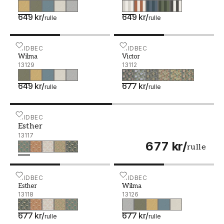
649 kr
/
649 kr
/
rulle
rulle
Wilma - 13129
MIDBEC
Victor - 13112
MIDBEC
Wilma
Victor
13129
13112
649 kr
/
677 kr
/
rulle
rulle
Esther - 13117
MIDBEC
Esther
13117
677 kr
/
rulle
Esther - 13118
MIDBEC
Wilma - 13126
MIDBEC
Esther
Wilma
13118
13126
677 kr
/
677 kr
/
rulle
rulle