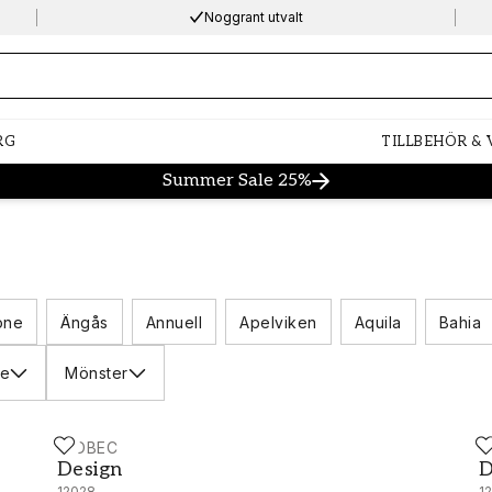
Noggrant utvalt
ng…
RG
TILLBEHÖR &
Summer Sale 25%
one
Ängås
Annuell
Apelviken
Aquila
Bahia
ke
Mönster
MIDBEC
M
Design - 12028
D
Design
D
12028
1