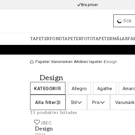
Bra priser
Loadi
TAPETER
FONDTAPETER
FOTOTAPETER
MÅLARFÄ
Tapeter
Varumärken
Midbec tapeter
Design
Design
KATEGORI
Allegro
Agathe
Amar
Alla filter
Stil
Pris
Varumär
15 produkter hittades
MIDBEC
Design - 12024
Design
12024