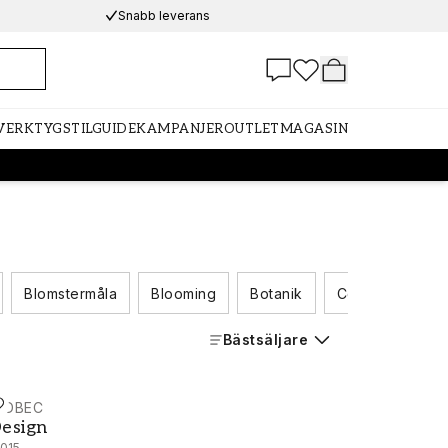
Snabb leverans
 VERKTYG
STILGUIDE
KAMPANJER
OUTLET
MAGASIN
Blomstermåla
Blooming
Botanik
Collage
Col
Bästsäljare
IDBEC
esign - 12015
esign
2015