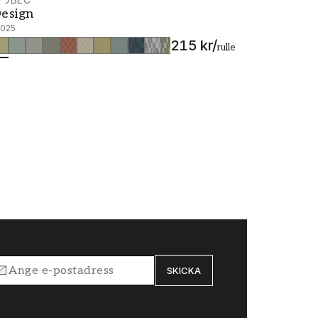
esign - 12025
esign
2025
215 kr
/
rulle
SKICKA