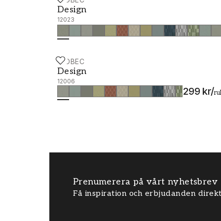
Design - 12023
Design
12023
MIDBEC
Design - 12006
Design
12006
299 kr
/
ru
Prenumerera på vårt nyhetsbrev
Få inspiration och erbjudanden direkt