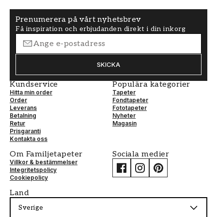
Prenumerera på vårt nyhetsbrev
Få inspiration och erbjudanden direkt i din inkorg
SKICKA
Kundservice
Populära kategorier
Hitta min order
Tapeter
Order
Fondtapeter
Leverans
Fototapeter
Betalning
Nyheter
Retur
Magasin
Prisgaranti
Kontakta oss
Om Familjetapeter
Sociala medier
Villkor & bestämmelser
Integritetspolicy
Cookiepolicy
Land
Sverige