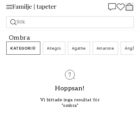
Summer Sale 25%
Sök
Tapeter
Varumärken
Midbec
Ombra
Ombra
KATEGORI
Allegro
Agathe
Amarone
Ängås
Hoppsan!
Vi hittade inga resultat för
“ombra”