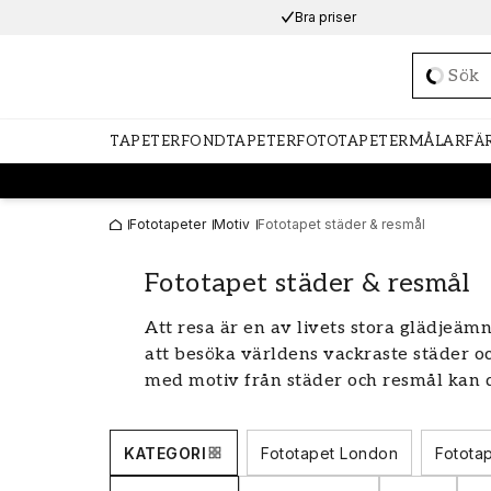
Bra priser
Loadi
TAPETER
FONDTAPETER
FOTOTAPETER
MÅLARFÄ
Fototapeter
Motiv
Fototapet städer & resmål
Fototapet städer & resmål
Att resa är en av livets stora glädje
att besöka världens vackraste städer o
med motiv från städer och resmål kan d
din drömplats varje dag. Vårt breda ut
dig skapa en personlig och inspirerand
KATEGORI
Fototapet London
Fotota
resa varje gång du kliver in i rummet.