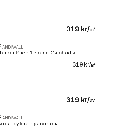
319 kr
/
m²
CANDIWALL
hnom Phen Temple Cambodia
hnom Phen Temple Cambodia
319 kr
/
m²
319 kr
/
m²
CANDIWALL
u District Sagarmatha National Park at sunset Nuptse pea
aris skyline - panorama
aris skyline - panorama