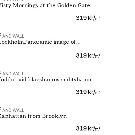
our Eiffel old retro style
isty Mornings at the Golden Gate
isty Mornings at the Golden Gate
319 kr
/
m²
CANDIWALL
tockholmPanoramic image of Stockholm Sweden during sun
tockholmPanoramic image of
tockholm Sweden during sunset
319 kr
/
m²
CANDIWALL
oddor vid klagshamns smbtshamn
oddor vid klagshamns smbtshamn
319 kr
/
m²
CANDIWALL
anhattan from Brooklyn
anhattan from Brooklyn
319 kr
/
m²