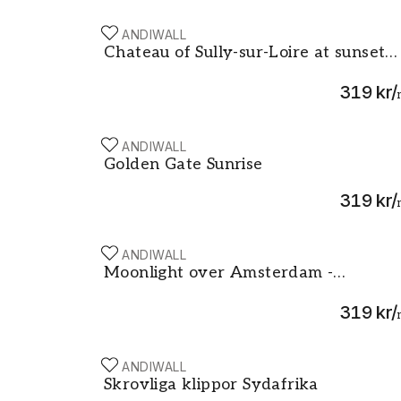
SCANDIWALL
Chateau of Sully-sur-Loire at sunset France
Chateau of Sully-sur-Loire at sunset
France Medieval castle in Loire Valle
319 kr
/
in summer
SCANDIWALL
Golden Gate Sunrise
Golden Gate Sunrise
319 kr
/
SCANDIWALL
Moonlight over Amsterdam - Netherlands
Moonlight over Amsterdam -
Netherlands
319 kr
/
SCANDIWALL
Skrovliga klippor Sydafrika
Skrovliga klippor Sydafrika