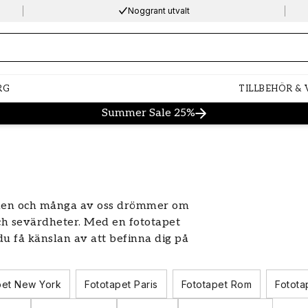
Noggrant utvalt
ng…
RG
TILLBEHÖR &
Summer Sale 25%
ämnen och många av oss drömmer om
ch sevärdheter. Med en fototapet
u få känslan av att befinna dig på
bud av fototapeter och muraler låter
e inredning som tar dig med på en
pet New York
Fototapet Paris
Fototapet Rom
Fotota