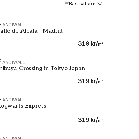
Bästsäljare
CANDIWALL
om Cambodia
alle de Alcala - Madrid
alle de Alcala - Madrid
319 kr
/
m²
CANDIWALL
n Hampi
hibuya Crossing in Tokyo Japan
hibuya Crossing in Tokyo Japan
319 kr
/
m²
CANDIWALL
ogwarts Express
ogwarts Express
319 kr
/
m²
CANDIWALL