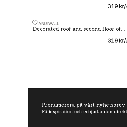
319 kr
/
SCANDIWALL
Decorated roof and second floor of traditi
Decorated roof and second floor of
traditional old chinese temple Seh Te
319 kr
/
Tong Cheah Kongsi in Georgetown
Penang Malaysia UNESCO world
heritage site Night view
Prenumerera på vårt nyhetsbrev
Få inspiration och erbjudanden direkt