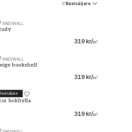
Bästsäljare
CANDIWALL
tudy
tudy
319 kr
/
m²
CANDIWALL
eige bookshelf
eige bookshelf
319 kr
/
m²
Bästsäljare
CANDIWALL
tor bokhylla
tor bokhylla
319 kr
/
m²
CANDIWALL