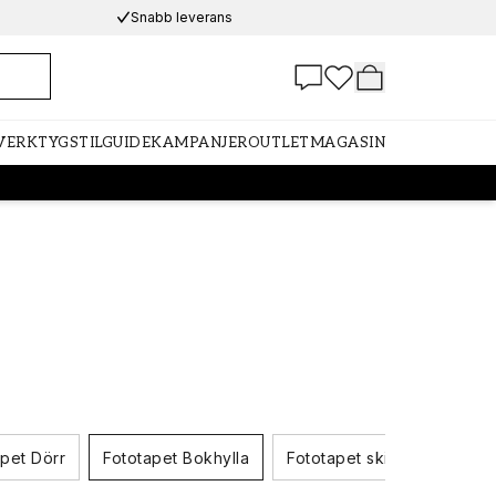
Snabb leverans
 VERKTYG
STILGUIDE
KAMPANJER
OUTLET
MAGASIN
apet Dörr
Fototapet Bokhylla
Fototapet skiffer
Foto