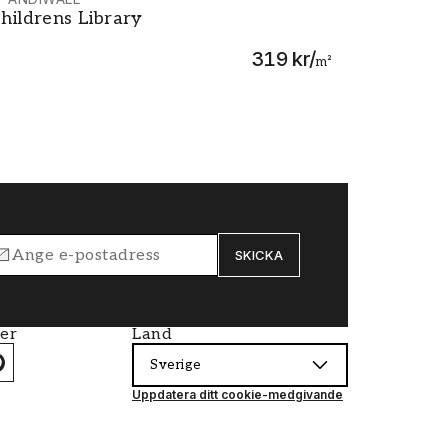
hildrens Library
hildrens Library
319 kr
/
m²
SKICKA
ier
Land
Sverige
Uppdatera ditt cookie-medgivande