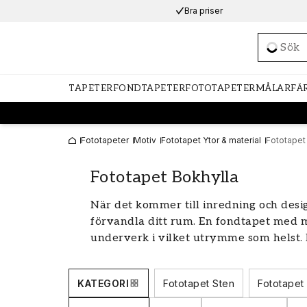
Bra priser
Loadi
TAPETER
FONDTAPETER
FOTOTAPETER
MÅLARFÄ
Fototapeter
Motiv
Fototapet Ytor & material
Fototapet
Fototapet Bokhylla
När det kommer till inredning och desig
förvandla ditt rum. En fondtapet med 
underverk i vilket utrymme som helst. 
lösning utan också ett kreativt sätt att
Bokhyllsmotiv ger en illusion av extra
KATEGORI
Fototapet Sten
Fototapet
vilket kan göra rummet mer intressant o
av bokhyllsfondtapeter för att hitta 