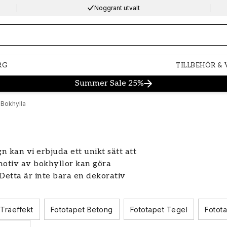
Noggrant utvalt
ng…
RG
TILLBEHÖR &
Summer Sale 25%
 Bokhylla
n kan vi erbjuda ett unikt sätt att
motiv av bokhyllor kan göra
Detta är inte bara en dekorativ
 skapa djup och karaktär i ditt hem.
 utrymme och intellektuell atmosfär,
 Träeffekt
Fototapet Betong
Fototapet Tegel
Fotot
ch sofistikerat. Utforska vårt utbud
den perfekta designen som kommer att