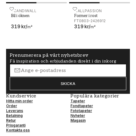
Bil i öknen
SCANDIWALL
Former i rost
WALLPASSION
Bil i öknen
Former i rost
FT0803-2426912
319 kr
/
319 kr
/
m²
m²
Prenumerera på vårt nyhetsbrev
Få inspiration och erbjudanden direkt i din inkorg
SKICKA
Kundservice
Populära kategorier
Hitta min order
Tapeter
Order
Fondtapeter
Leverans
Fototapeter
Betalning
Nyheter
Retur
Magasin
Prisgaranti
Kontakta oss