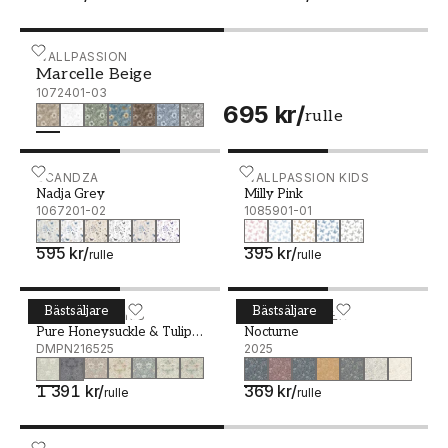
Marcelle Beige - 1072401-03
WALLPASSION
Marcelle Beige
1072401-03
695 kr
/
rulle
Nadja Grey - 1067201-02
SCANDZA
Milly Pink - 1085901-01
WALLPASSION KIDS
Nadja Grey
Milly Pink
1067201-02
1085901-01
595 kr
/
395 kr
/
rulle
rulle
Bästsäljare
Bästsäljare
Pure Honeysuckle & Tulip Grey Blue - DMPN216525
WILLIAM MORRIS
Nocturne - 2025
BORÅSTAPETER
Pure Honeysuckle & Tulip
Nocturne
Grey Blue
DMPN216525
2025
1 391 kr
/
369 kr
/
rulle
rulle