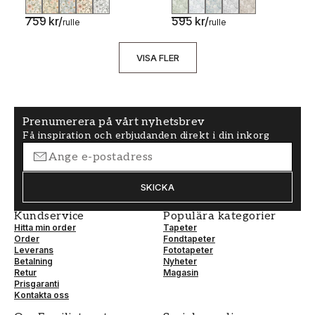
759 kr
/
595 kr
/
rulle
rulle
VISA FLER
Prenumerera på vårt nyhetsbrev
Få inspiration och erbjudanden direkt i din inkorg
SKICKA
Kundservice
Populära kategorier
Hitta min order
Tapeter
Order
Fondtapeter
Leverans
Fototapeter
Betalning
Nyheter
Retur
Magasin
Prisgaranti
Kontakta oss