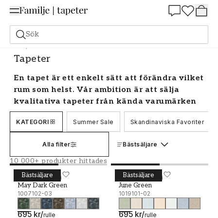
Summer Sale 25%
Sök
Tapeter
Tapeter
En tapet är ett enkelt sätt att förändra vilket
rum som helst. Vår ambition är att sälja
kvalitativa tapeter från kända varumärken
till bästa möjliga pris, så att alla ska kunna
KATEGORI
Summer Sale
Skandinaviska Favoriter
skapa rum att trivas i. Hos oss hittar du ett
brett utbud av snygga tapeter i alla färger,
Alla filter
Bästsäljare
stilar och mönster för hemmets alla rum.
Tapeter för alla smaker helt enkelt.
10 000+ produkter hittades
Bästsäljare
Bästsäljare
Vackra tapeter
May Dark Green - 1007102-03
WALLPASSION
June Green - 1019101-02
WALLPASSION
May Dark Green
June Green
1007102-03
1019101-02
En väggtapet kan vara så mycket mer än ett sätt
att sätta färg på sina väggar utan visar verkligen
695 kr
/
695 kr
/
rulle
rulle