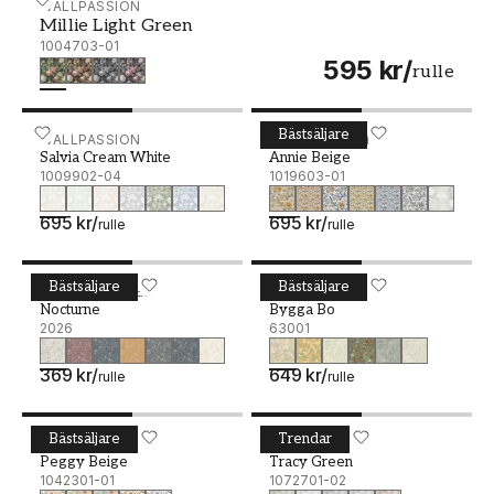
Millie Light Green - 1004703-01
WALLPASSION
Millie Light Green
1004703-01
595 kr
/
rulle
Bästsäljare
Salvia Cream White - 1009902-04
WALLPASSION
Annie Beige - 1019603-01
WALLPASSION
Salvia Cream White
Annie Beige
1009902-04
1019603-01
695 kr
/
695 kr
/
rulle
rulle
Bästsäljare
Bästsäljare
Nocturne - 2026
BORÅSTAPETER
Bygga Bo - 63001
MIDBEC
Nocturne
Bygga Bo
2026
63001
369 kr
/
649 kr
/
rulle
rulle
Bästsäljare
Trendar
Peggy Beige - 1042301-01
SCANDZA
Tracy Green - 1072701-02
SCANDZA
Peggy Beige
Tracy Green
1042301-01
1072701-02